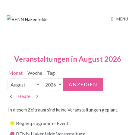
MENÜ
Veranstaltungen in August 2026
Monat
Woche
Tag
Monat
Jahr
Zurück
Weiter
Heute
In diesem Zeitraum sind keine Veranstaltungen geplant.
Kategorien
Begleitprogramm - Event
BENN Hakenfelde Veranstaltung