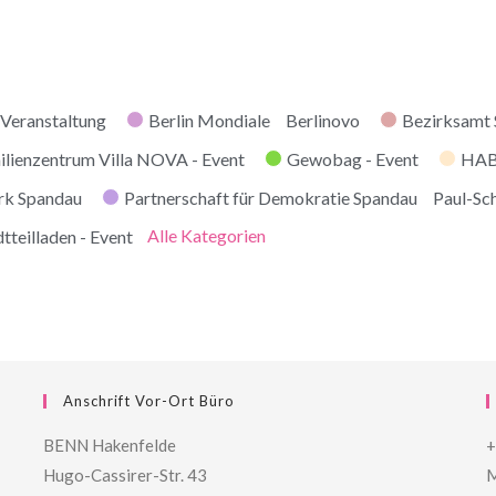
Veranstaltung
Berlin Mondiale
Berlinovo
Bezirksamt
ilienzentrum Villa NOVA - Event
Gewobag - Event
HABI
rk Spandau
Partnerschaft für Demokratie Spandau
Paul-Sc
Alle Kategorien
tteilladen - Event
Anschrift Vor-Ort Büro
BENN Hakenfelde
+
Hugo-Cassirer-Str. 43
M