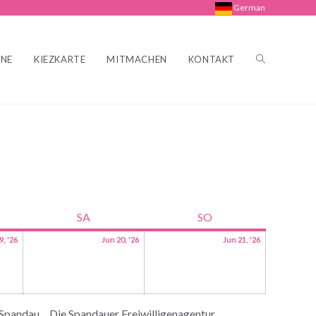
German
INE
KIEZKARTE
MITMACHEN
KONTAKT
SA
SO
9, '26
Jun 20, '26
Jun 21, '26
 Spandau
Die Spandauer Freiwilligenagentur