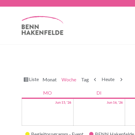
Ansicht
Zurück
Weiter
Liste
Heute
Monat
Woche
Tag
als
MO
DI
Jun 15, '26
Jun 16, '26
Kategorien
Begleitprogramm - Event
BENN Hakenfelde 