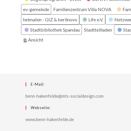
ev-gemeinde
Familienzentrum Villa NOVA
Fam
heimaten - GIZ & berlinovo
Life e.V.
Netzwe
Stadtbibliothek Spandau
Stadtteilladen
Stad
ausdrucken
Ansicht
E-Mail:
benn-hakenfelde@mts-socialdesign.com
Webseite:
www.benn-hakenfelde.de