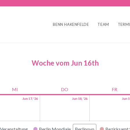
BENN HAKENFELDE
TEAM
TERM
Woche vom Jun 16th
MI
DO
FR
Jun 17, '26
Jun 18, '26
Jun 1
Veranstaltung
Berlin Mondiale
Berlinovo
Bezirksamt