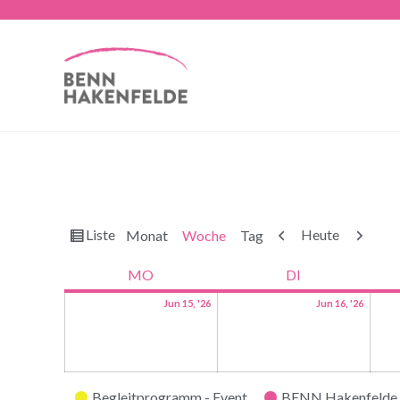
Ansicht
Zurück
Weiter
Liste
Heute
Monat
Woche
Tag
als
MO
DI
Jun 15, '26
Jun 16, '26
Kategorien
Begleitprogramm - Event
BENN Hakenfelde 