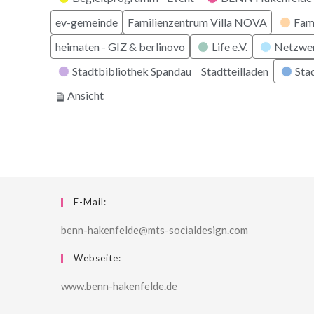
ev-gemeinde
Familienzentrum Villa NOVA
Fam
heimaten - GIZ & berlinovo
Life e.V.
Netzwe
Stadtbibliothek Spandau
Stadtteilladen
Stad
ausdrucken
Ansicht
E-Mail:
benn-hakenfelde@mts-socialdesign.com
Webseite:
www.benn-hakenfelde.de