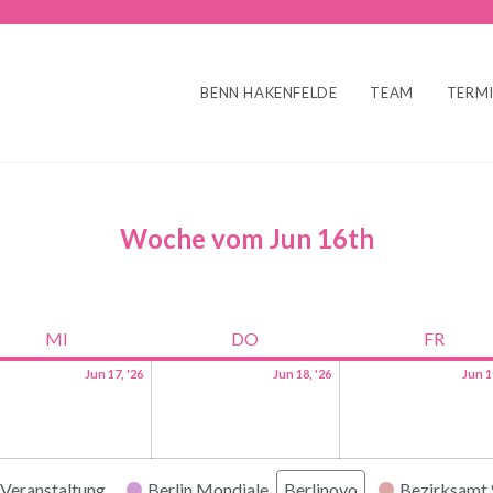
BENN HAKENFELDE
TEAM
TERM
Woche vom Jun 16th
MI
DO
FR
Jun 17, '26
Jun 18, '26
Jun 1
Veranstaltung
Berlin Mondiale
Berlinovo
Bezirksamt