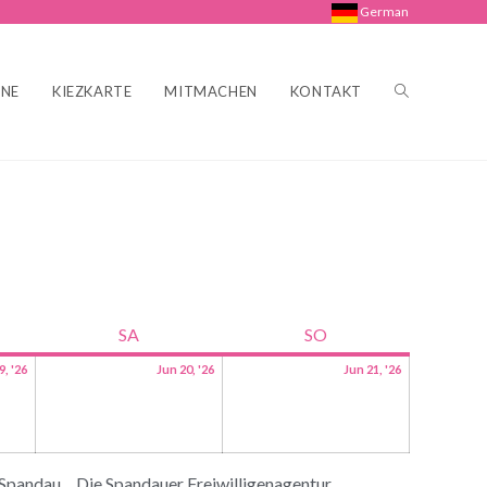
German
INE
KIEZKARTE
MITMACHEN
KONTAKT
SA
SO
9, '26
Jun 20, '26
Jun 21, '26
 Spandau
Die Spandauer Freiwilligenagentur