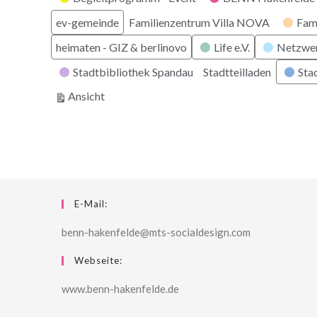
ev-gemeinde
Familienzentrum Villa NOVA
Fam
heimaten - GIZ & berlinovo
Life e.V.
Netzwe
Stadtbibliothek Spandau
Stadtteilladen
Stad
ausdrucken
Ansicht
E-Mail:
benn-hakenfelde@mts-socialdesign.com
Webseite:
www.benn-hakenfelde.de