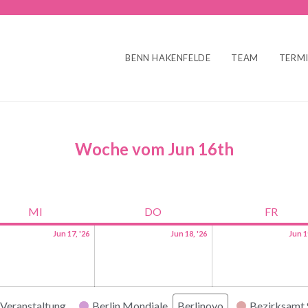
BENN HAKENFELDE
TEAM
TERM
Woche vom Jun 16th
MI
DO
FR
Jun 17, '26
Jun 18, '26
Jun 1
Veranstaltung
Berlin Mondiale
Berlinovo
Bezirksamt