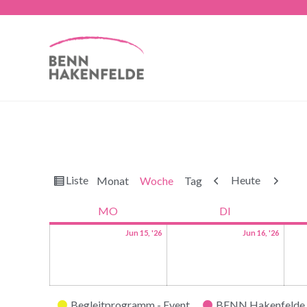
Ansicht
Zurück
Weiter
Liste
Heute
Monat
Woche
Tag
als
MO
DI
Jun 15, '26
Jun 16, '26
Kategorien
Begleitprogramm - Event
BENN Hakenfelde 