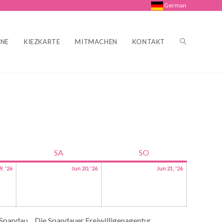
German
INE
KIEZKARTE
MITMACHEN
KONTAKT
SA
SO
9, '26
Jun 20, '26
Jun 21, '26
 Spandau
Die Spandauer Freiwilligenagentur