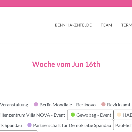
BENN HAKENFELDE
TEAM
TERM
Woche vom Jun 16th
r
Veranstaltung
Berlin Mondiale
Berlinovo
Bezirksamt
ilienzentrum Villa NOVA - Event
Gewobag - Event
HABI
rk Spandau
Partnerschaft für Demokratie Spandau
Paul-Sc