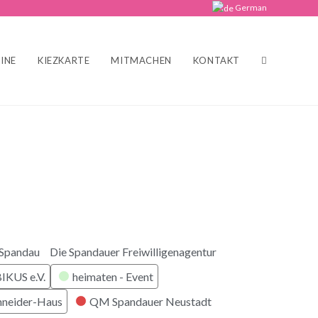
German
INE
KIEZKARTE
MITMACHEN
KONTAKT
 Spandau
Die Spandauer Freiwilligenagentur
KUS e.V.
heimaten - Event
hneider-Haus
QM Spandauer Neustadt