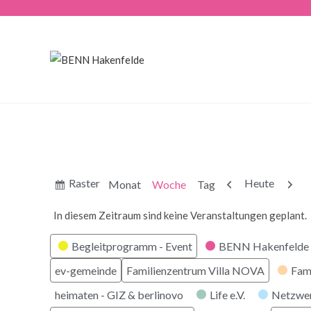
Anzeigen
Zurück
Weite
Raster
Heute
Monat
Woche
Tag
als
In diesem Zeitraum sind keine Veranstaltungen geplant.
Kategorien
Begleitprogramm - Event
BENN Hakenfelde 
ev-gemeinde
Familienzentrum Villa NOVA
Fam
heimaten - GIZ & berlinovo
Life e.V.
Netzwe