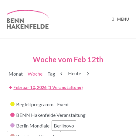
MENÜ
Woche vom Feb 12th
Zurück
Weiter
Heute
Monat
Woche
Tag
Februar 10, 2026
(1 Veranstaltung)
Kategorien
Begleitprogramm - Event
BENN Hakenfelde Veranstaltung
Berlin Mondiale
Berlinovo