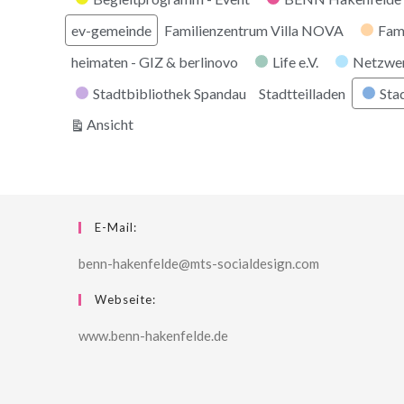
ev-gemeinde
Familienzentrum Villa NOVA
Fam
heimaten - GIZ & berlinovo
Life e.V.
Netzwe
Stadtbibliothek Spandau
Stadtteilladen
Stad
ausdrucken
Ansicht
E-Mail:
benn-hakenfelde@mts-socialdesign.com
Webseite:
www.benn-hakenfelde.de