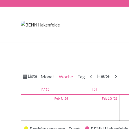
Ansicht
Zurück
Weiter
Liste
Heute
Monat
Woche
Tag
als
MO
DI
Feb 9, '26
Feb 10, '26
Kategorien
Begleitprogramm - Event
BENN Hakenfelde 