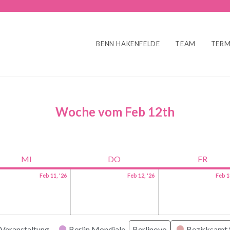
BENN HAKENFELDE
TEAM
TERM
Woche vom Feb 12th
MI
DO
FR
Feb 11, '26
Feb 12, '26
Feb 1
Veranstaltung
Berlin Mondiale
Berlinovo
Bezirksamt