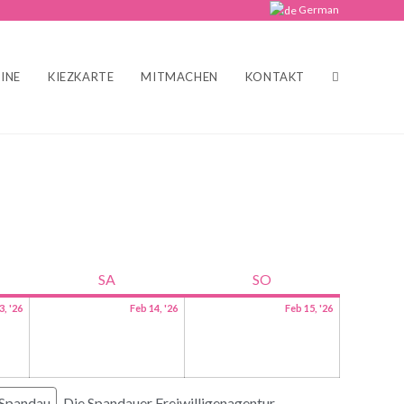
German
INE
KIEZKARTE
MITMACHEN
KONTAKT
SA
SO
3, '26
Feb 14, '26
Feb 15, '26
 Spandau
Die Spandauer Freiwilligenagentur