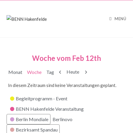
MENÜ
Woche vom Feb 12th
Zurück
Weiter
Heute
Monat
Woche
Tag
In diesem Zeitraum sind keine Veranstaltungen geplant.
Kategorien
Begleitprogramm - Event
BENN Hakenfelde Veranstaltung
Berlin Mondiale
Berlinovo
Bezirksamt Spandau