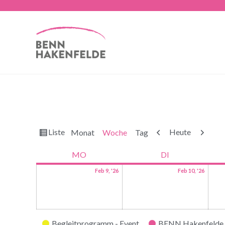
Ansicht
Zurück
Weiter
Liste
Heute
Monat
Woche
Tag
als
MO
DI
Feb 9, '26
Feb 10, '26
Kategorien
Begleitprogramm - Event
BENN Hakenfelde 