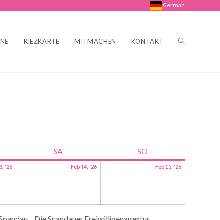
German
INE
KIEZKARTE
MITMACHEN
KONTAKT
SA
SO
3, '26
Feb 14, '26
Feb 15, '26
 Spandau
Die Spandauer Freiwilligenagentur