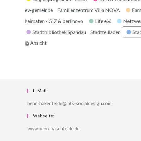
ev-gemeinde
Familienzentrum Villa NOVA
Fam
heimaten - GIZ & berlinovo
Life e.V.
Netzwe
Stadtbibliothek Spandau
Stadtteilladen
Stad
ausdrucken
Ansicht
E-Mail:
benn-hakenfelde@mts-socialdesign.com
Webseite:
www.benn-hakenfelde.de