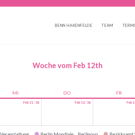
BENN HAKENFELDE
TEAM
TERM
Woche vom Feb 12th
MI
DO
FR
Feb 11, '26
Feb 12, '26
Feb 1
Veranstaltung
Berlin Mondiale
Berlinovo
Bezirksamt