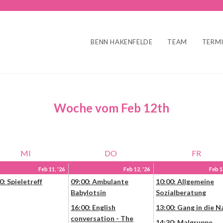
BENN HAKENFELDE
TEAM
TERM
Woche vom Feb 12th
MI
DO
FR
Feb 11, '26
Feb 12, '26
Feb 1
0: Spieletreff
09:00: Ambulante
10:00: Allgemeine
Babylotsin
Sozialberatung
16:00: English
13:00: Gang in die N
conversation - The
14:30: Malgruppe