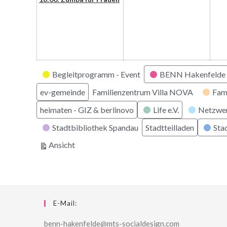
Kategorien
Begleitprogramm - Event
BENN Hakenfelde 
ev-gemeinde
Familienzentrum Villa NOVA
Fam
heimaten - GIZ & berlinovo
Life e.V.
Netzwe
Stadtbibliothek Spandau
Stadtteilladen
Stad
ausdrucken
Ansicht
E-Mail:
benn-hakenfelde@mts-socialdesign.com