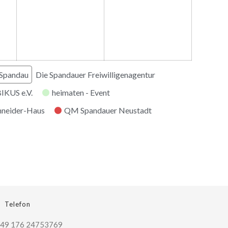
 Spandau
Die Spandauer Freiwilligenagentur
KUS e.V.
heimaten - Event
hneider-Haus
QM Spandauer Neustadt
Telefon
49 176 24753769