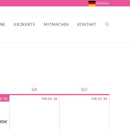
German
INE
KIEZKARTE
MITMACHEN
KONTAKT
SA
SO
3, '26
Feb 14, '26
Feb 15, '26
atur