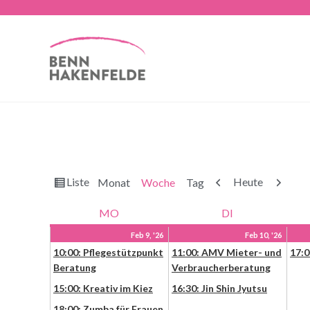
Ansicht
Zurück
Weiter
Liste
Heute
Monat
Woche
Tag
als
MO
DI
Feb 9, '26
Feb 10, '26
10:00: Pflegestützpunkt
11:00: AMV Mieter- und
17:0
Beratung
Verbraucherberatung
15:00: Kreativ im Kiez
16:30: Jin Shin Jyutsu
18:00: Zumba für Frauen