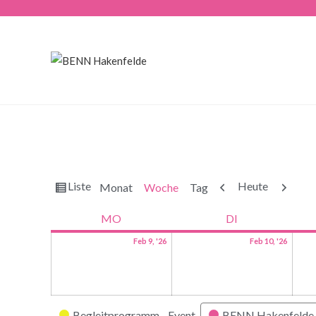
Ansicht
Zurück
Weiter
Liste
Heute
Monat
Woche
Tag
als
MO
DI
Feb 9, '26
Feb 10, '26
Kategorien
Begleitprogramm - Event
BENN Hakenfelde 