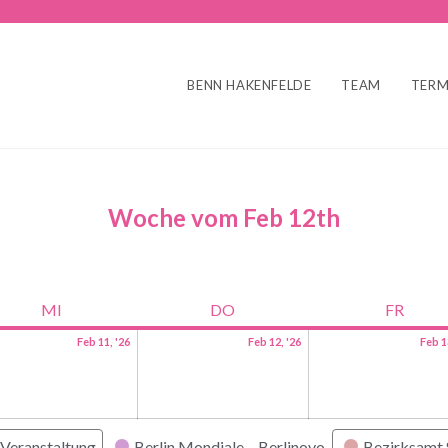
BENN HAKENFELDE
TEAM
TERM
Woche vom Feb 12th
MI
DO
FR
Feb 11, '26
Feb 12, '26
Feb 1
Veranstaltung
Berlin Mondiale
Berlinovo
Bezirksamt