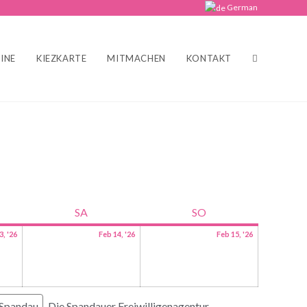
German
INE
KIEZKARTE
MITMACHEN
KONTAKT
SA
SO
3, '26
Feb 14, '26
Feb 15, '26
 Spandau
Die Spandauer Freiwilligenagentur