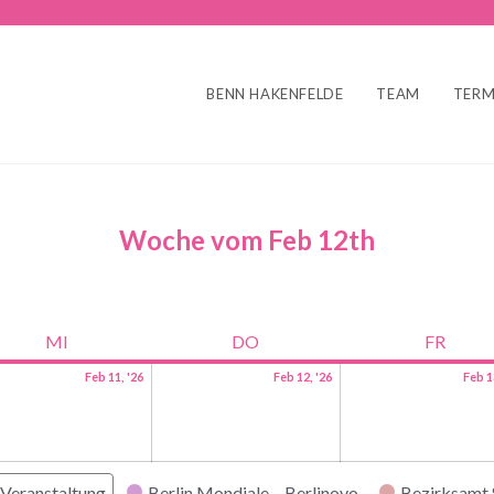
BENN HAKENFELDE
TEAM
TERM
Woche vom Feb 12th
MI
DO
FR
Feb 11, '26
Feb 12, '26
Feb 1
Veranstaltung
Berlin Mondiale
Berlinovo
Bezirksamt