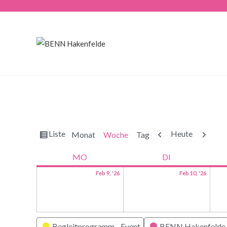
Ansicht
Zurück
Weiter
Liste
Heute
Monat
Woche
Tag
als
MO
DI
Feb 9, '26
Feb 10, '26
Kategorien
Begleitprogramm - Event
BENN Hakenfelde 