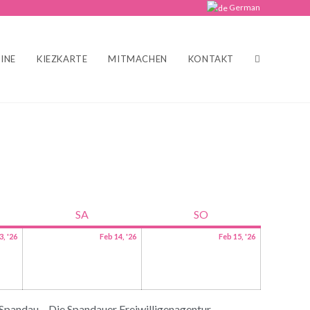
German
INE
KIEZKARTE
MITMACHEN
KONTAKT
SA
SO
3, '26
Feb 14, '26
Feb 15, '26
 Spandau
Die Spandauer Freiwilligenagentur