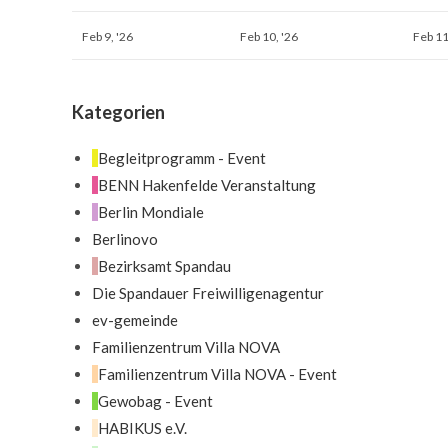
Februar
Februar
Feb 9, '26
Feb 10, '26
Feb 11
9,
10,
2026
2026
Kategorien
Begleitprogramm - Event
BENN Hakenfelde Veranstaltung
Berlin Mondiale
Berlinovo
Bezirksamt Spandau
Die Spandauer Freiwilligenagentur
ev-gemeinde
Familienzentrum Villa NOVA
Familienzentrum Villa NOVA - Event
Gewobag - Event
HABIKUS e.V.