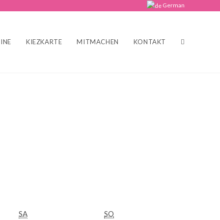
German
INE
KIEZKARTE
MITMACHEN
KONTAKT
WEBSITE-
SUCHE
UMSCHALT
SAMSTAG
SONNTAG
SA
SO