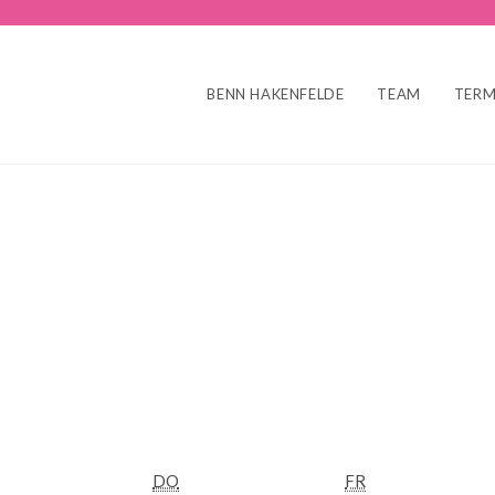
BENN HAKENFELDE
TEAM
TERM
ITTWOCH
DONNERSTAG
FREITAG
DO
FR