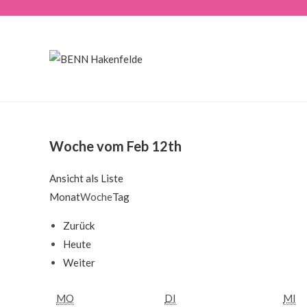
Zum
Inhalt
springen
Woche vom Feb 12th
Ansicht als
Liste
Monat
Woche
Tag
Zurück
Heute
Weiter
MONTAG
DIENSTAG
M
MO
DI
MI