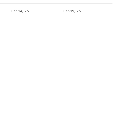
Februar
Februar
Feb 14, '26
Feb 15, '26
14,
15,
2026
2026