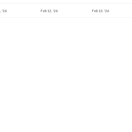
Februar
Februar
Februar
, '26
Feb 12, '26
Feb 13, '26
11,
12,
13,
2026
2026
2026