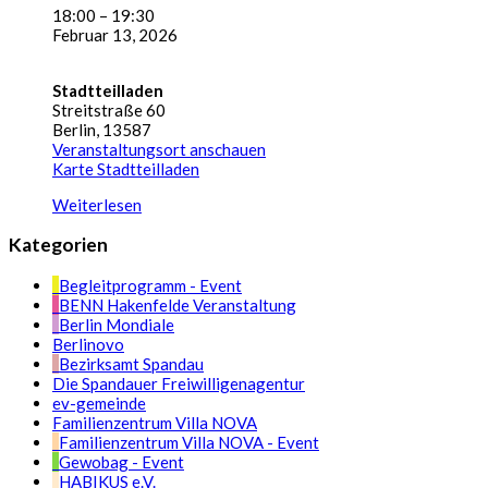
18:00
–
19:30
Februar 13, 2026
Stadtteilladen
Streitstraße 60
Berlin
,
13587
Veranstaltungsort anschauen
Karte
Stadtteilladen
Weiterlesen
Kategorien
Begleitprogramm - Event
BENN Hakenfelde Veranstaltung
Berlin Mondiale
Berlinovo
Bezirksamt Spandau
Die Spandauer Freiwilligenagentur
ev-gemeinde
Familienzentrum Villa NOVA
Familienzentrum Villa NOVA - Event
Gewobag - Event
HABIKUS e.V.