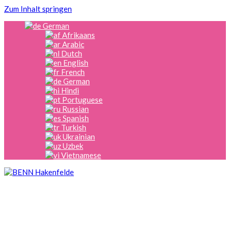
Zum Inhalt springen
German
Afrikaans
Arabic
Dutch
English
French
German
Hindi
Portuguese
Russian
Spanish
Turkish
Ukrainian
Uzbek
Vietnamese