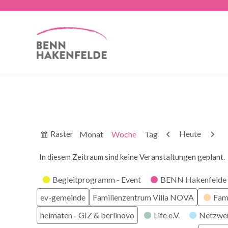
Anzeigen
Zurück
Weite
Raster
Heute
Monat
Woche
Tag
als
In diesem Zeitraum sind keine Veranstaltungen geplant.
Kategorien
Begleitprogramm - Event
BENN Hakenfelde 
ev-gemeinde
Familienzentrum Villa NOVA
Fam
heimaten - GIZ & berlinovo
Life e.V.
Netzwe