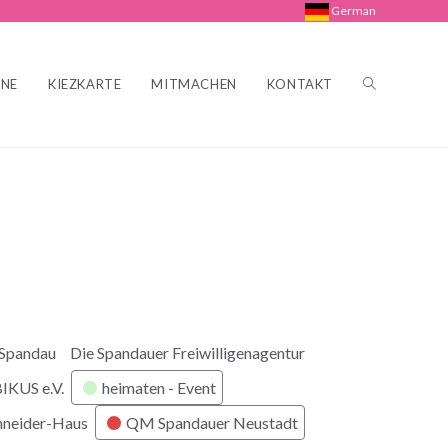
German
INE
KIEZKARTE
MITMACHEN
KONTAKT
 Spandau
Die Spandauer Freiwilligenagentur
KUS e.V.
heimaten - Event
hneider-Haus
QM Spandauer Neustadt