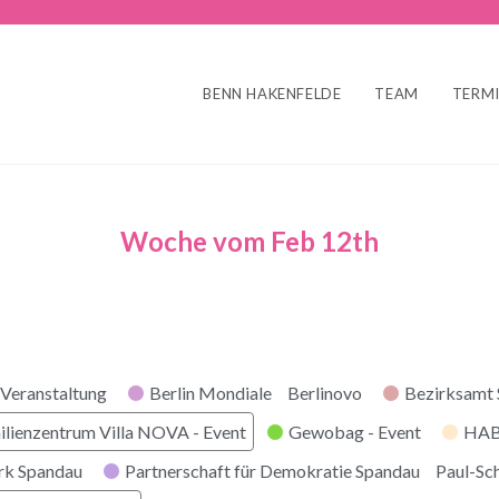
BENN HAKENFELDE
TEAM
TERM
Woche vom Feb 12th
r
Veranstaltung
Berlin Mondiale
Berlinovo
Bezirksamt
ilienzentrum Villa NOVA - Event
Gewobag - Event
HABI
rk Spandau
Partnerschaft für Demokratie Spandau
Paul-Sc