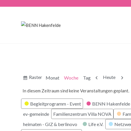
Anzeigen
Zurück
Weite
Raster
Heute
Monat
Woche
Tag
als
In diesem Zeitraum sind keine Veranstaltungen geplant.
Kategorien
Begleitprogramm - Event
BENN Hakenfelde 
ev-gemeinde
Familienzentrum Villa NOVA
Fam
heimaten - GIZ & berlinovo
Life e.V.
Netzwe