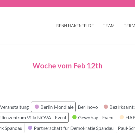
BENN HAKENFELDE
TEAM
TERM
Woche vom Feb 12th
r
Veranstaltung
Berlin Mondiale
Berlinovo
Bezirksamt
ilienzentrum Villa NOVA - Event
Gewobag - Event
HABI
rk Spandau
Partnerschaft für Demokratie Spandau
Paul-Sc