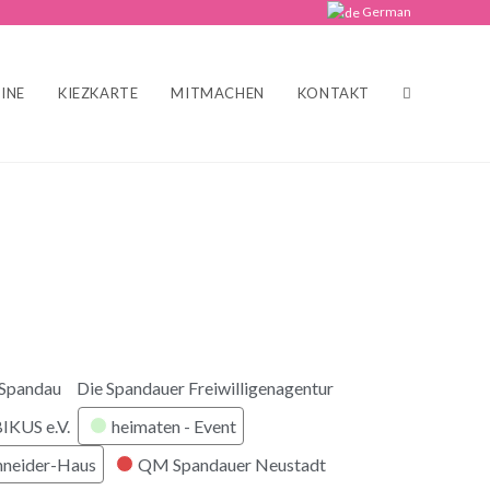
German
INE
KIEZKARTE
MITMACHEN
KONTAKT
 Spandau
Die Spandauer Freiwilligenagentur
KUS e.V.
heimaten - Event
hneider-Haus
QM Spandauer Neustadt