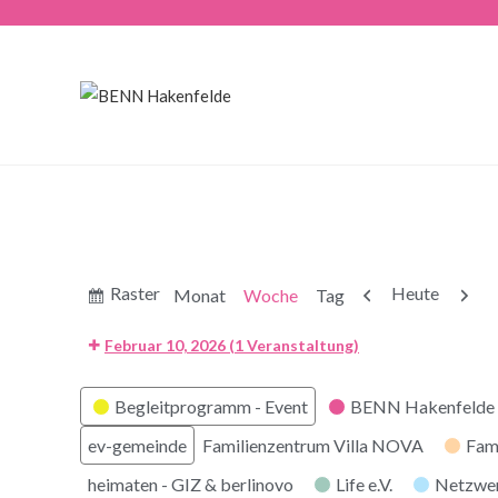
Anzeigen
Zurück
Weite
Raster
Heute
Monat
Woche
Tag
als
Februar 10, 2026
(1 Veranstaltung)
Kategorien
Begleitprogramm - Event
BENN Hakenfelde 
ev-gemeinde
Familienzentrum Villa NOVA
Fam
heimaten - GIZ & berlinovo
Life e.V.
Netzwe