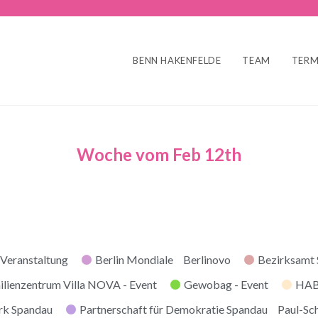
BENN HAKENFELDE
TEAM
TERM
Woche vom Feb 12th
r
Veranstaltung
Berlin Mondiale
Berlinovo
Bezirksamt
ilienzentrum Villa NOVA - Event
Gewobag - Event
HABI
rk Spandau
Partnerschaft für Demokratie Spandau
Paul-Sc