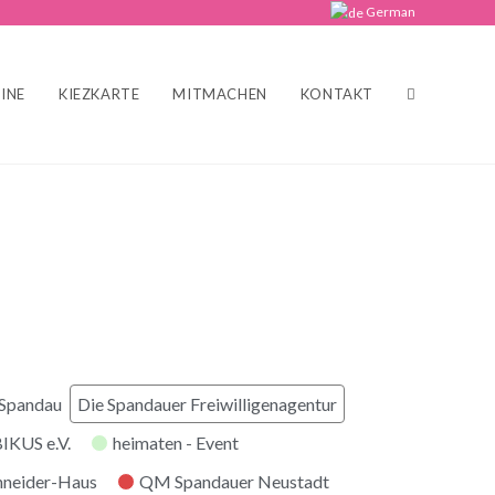
German
INE
KIEZKARTE
MITMACHEN
KONTAKT
 Spandau
Die Spandauer Freiwilligenagentur
KUS e.V.
heimaten - Event
hneider-Haus
QM Spandauer Neustadt