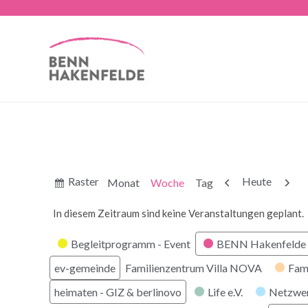
Anzeigen
Zurück
Weite
Raster
Heute
Monat
Woche
Tag
als
In diesem Zeitraum sind keine Veranstaltungen geplant.
Kategorien
Begleitprogramm - Event
BENN Hakenfelde 
ev-gemeinde
Familienzentrum Villa NOVA
Fam
heimaten - GIZ & berlinovo
Life e.V.
Netzwe