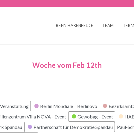
BENN HAKENFELDE
TEAM
TERM
Woche vom Feb 12th
r
Veranstaltung
Berlin Mondiale
Berlinovo
Bezirksamt
ilienzentrum Villa NOVA - Event
Gewobag - Event
HABI
rk Spandau
Partnerschaft für Demokratie Spandau
Paul-Sc