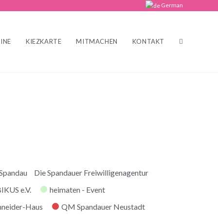
German
INE
KIEZKARTE
MITMACHEN
KONTAKT
 Spandau
Die Spandauer Freiwilligenagentur
KUS e.V.
heimaten - Event
hneider-Haus
QM Spandauer Neustadt