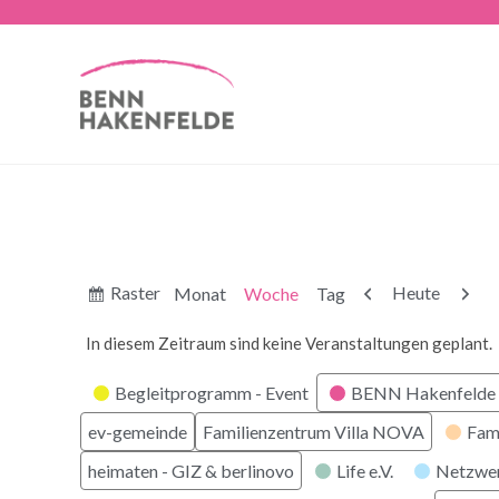
Anzeigen
Zurück
Weite
Raster
Heute
Monat
Woche
Tag
als
In diesem Zeitraum sind keine Veranstaltungen geplant.
Kategorien
Begleitprogramm - Event
BENN Hakenfelde 
ev-gemeinde
Familienzentrum Villa NOVA
Fam
heimaten - GIZ & berlinovo
Life e.V.
Netzwe