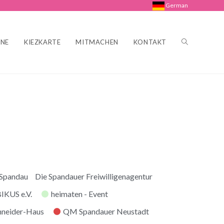
German
INE
KIEZKARTE
MITMACHEN
KONTAKT
 Spandau
Die Spandauer Freiwilligenagentur
KUS e.V.
heimaten - Event
hneider-Haus
QM Spandauer Neustadt