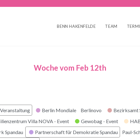
BENN HAKENFELDE
TEAM
TERM
Woche vom Feb 12th
r
Veranstaltung
Berlin Mondiale
Berlinovo
Bezirksamt
ilienzentrum Villa NOVA - Event
Gewobag - Event
HABI
rk Spandau
Partnerschaft für Demokratie Spandau
Paul-Sc