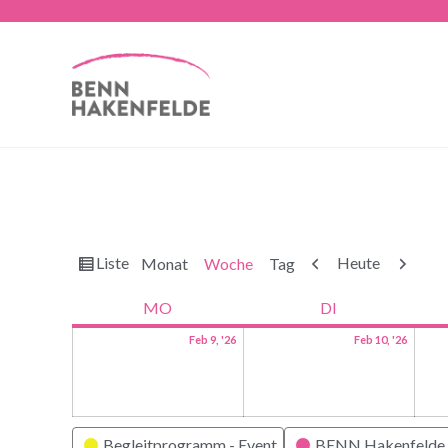
Ansicht
Zurück
Weiter
Liste
Heute
Monat
Woche
Tag
als
MO
DI
Feb 9, '26
Feb 10, '26
Kategorien
Begleitprogramm - Event
BENN Hakenfelde 