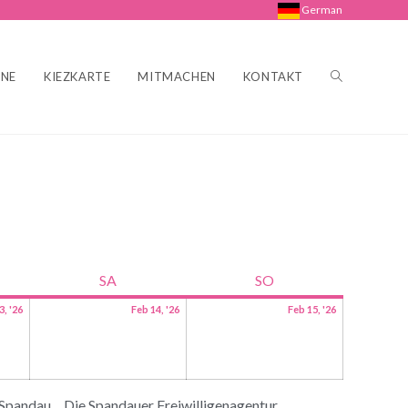
German
INE
KIEZKARTE
MITMACHEN
KONTAKT
SA
SO
3, '26
Feb 14, '26
Feb 15, '26
 Spandau
Die Spandauer Freiwilligenagentur