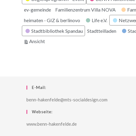
ev-gemeinde
Familienzentrum Villa NOVA
Fam
heimaten - GIZ & berlinovo
Life e.V.
Netzwe
Stadtbibliothek Spandau
Stadtteilladen
Stad
ausdrucken
Ansicht
E-Mail:
benn-hakenfelde@mts-socialdesign.com
Webseite:
www.benn-hakenfelde.de