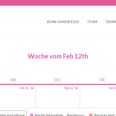
BENN HAKENFELDE
TEAM
TERM
Woche vom Feb 12th
MI
DO
FR
Feb 11, '26
Feb 12, '26
Feb 1
Veranstaltung
Berlin Mondiale
Berlinovo
Bezirksamt