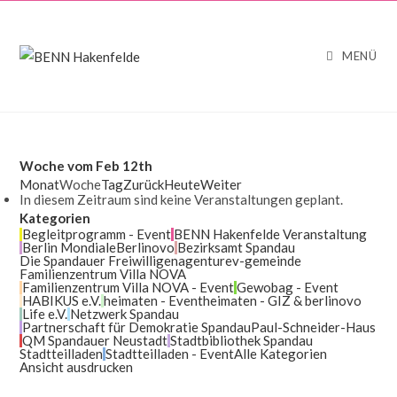
MENÜ
Woche vom Feb 12th
Monat
Woche
Tag
Zurück
Heute
Weiter
In diesem Zeitraum sind keine Veranstaltungen geplant.
Kategorien
Begleitprogramm - Event
BENN Hakenfelde Veranstaltung
Berlin Mondiale
Berlinovo
Bezirksamt Spandau
Die Spandauer Freiwilligenagentur
ev-gemeinde
Familienzentrum Villa NOVA
Familienzentrum Villa NOVA - Event
Gewobag - Event
HABIKUS e.V.
heimaten - Event
heimaten - GIZ & berlinovo
Life e.V.
Netzwerk Spandau
Partnerschaft für Demokratie Spandau
Paul-Schneider-Haus
QM Spandauer Neustadt
Stadtbibliothek Spandau
Stadtteilladen
Stadtteilladen - Event
Alle Kategorien
Ansicht
ausdrucken