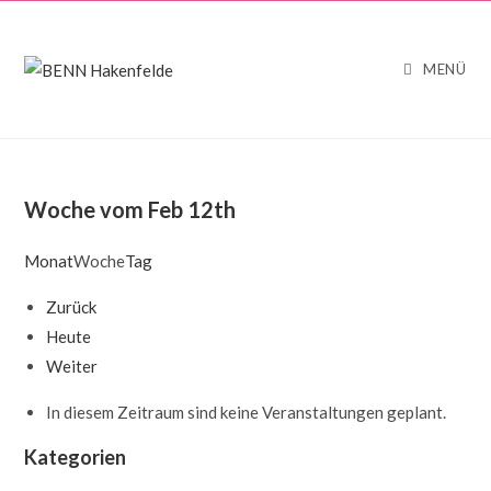
Zum
Inhalt
springen
MENÜ
Woche vom Feb 12th
Monat
Woche
Tag
Zurück
Heute
Weiter
In diesem Zeitraum sind keine Veranstaltungen geplant.
Kategorien