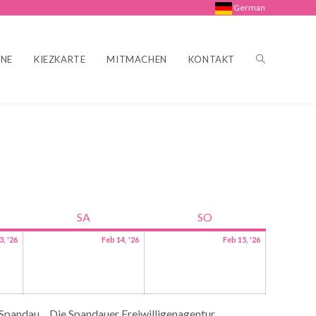
German
INE
KIEZKARTE
MITMACHEN
KONTAKT
SA
SO
3, '26
Feb 14, '26
Feb 15, '26
 Spandau
Die Spandauer Freiwilligenagentur