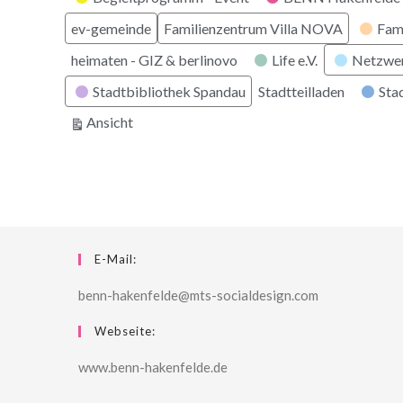
ev-gemeinde
Familienzentrum Villa NOVA
Fam
heimaten - GIZ & berlinovo
Life e.V.
Netzwe
Stadtbibliothek Spandau
Stadtteilladen
Stad
ausdrucken
Ansicht
E-Mail:
benn-hakenfelde@mts-socialdesign.com
Webseite:
www.benn-hakenfelde.de