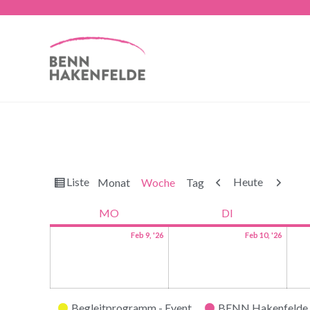
Ansicht
Zurück
Weiter
Liste
Heute
Monat
Woche
Tag
als
MO
DI
Feb 9, '26
Feb 10, '26
Kategorien
Begleitprogramm - Event
BENN Hakenfelde 