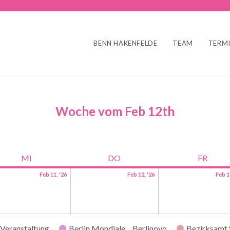
BENN HAKENFELDE
TEAM
TERM
Woche vom Feb 12th
MI
DO
FR
Feb 11, '26
Feb 12, '26
Feb 1
Veranstaltung
Berlin Mondiale
Berlinovo
Bezirksamt