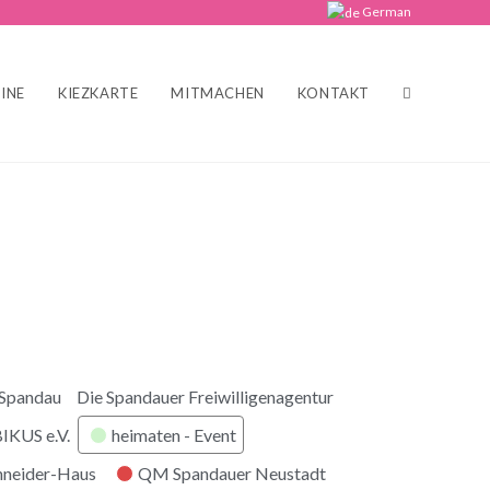
German
INE
KIEZKARTE
MITMACHEN
KONTAKT
 Spandau
Die Spandauer Freiwilligenagentur
KUS e.V.
heimaten - Event
hneider-Haus
QM Spandauer Neustadt