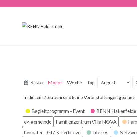
Anzeigen
Raster
Monat
Woche
Tag
Monat
Jahr
als
In diesem Zeitraum sind keine Veranstaltungen geplant.
Kategorien
Begleitprogramm - Event
BENN Hakenfelde 
ev-gemeinde
Familienzentrum Villa NOVA
Fam
heimaten - GIZ & berlinovo
Life e.V.
Netzwe