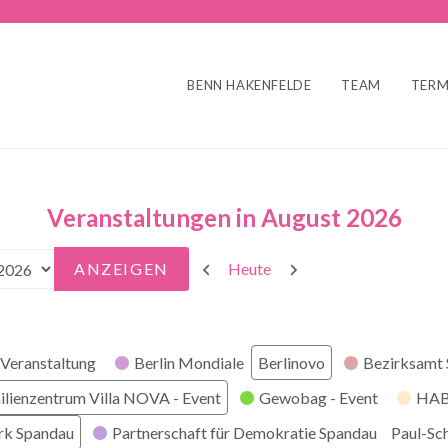
BENN HAKENFELDE
TEAM
TERM
Veranstaltungen in August 2026
Zurück
Weiter
Heute
Veranstaltung
Berlin Mondiale
Berlinovo
Bezirksamt
ilienzentrum Villa NOVA - Event
Gewobag - Event
HABI
rk Spandau
Partnerschaft für Demokratie Spandau
Paul-Sc