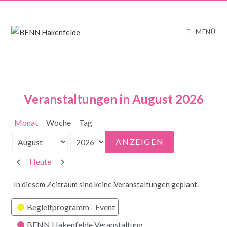
MENÜ
Veranstaltungen in August 2026
Monat
Woche
Tag
Monat
Jahr
Zurück
Weiter
Heute
In diesem Zeitraum sind keine Veranstaltungen geplant.
Kategorien
Begleitprogramm - Event
BENN Hakenfelde Veranstaltung