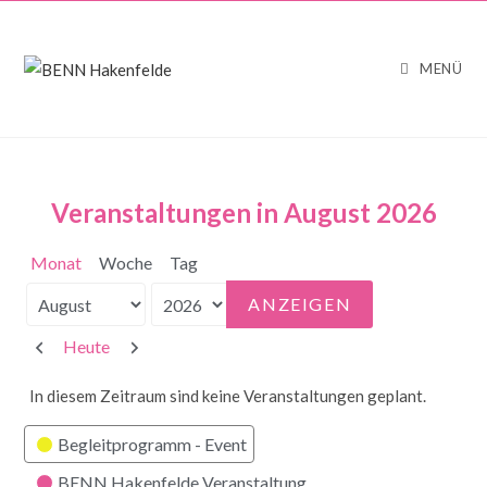
MENÜ
Veranstaltungen in August 2026
Monat
Woche
Tag
Monat
Jahr
Zurück
Weiter
Heute
In diesem Zeitraum sind keine Veranstaltungen geplant.
Kategorien
Begleitprogramm - Event
BENN Hakenfelde Veranstaltung