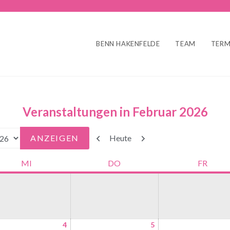
BENN HAKENFELDE
TEAM
TERM
Veranstaltungen in Februar 2026
Zurück
Weiter
Heute
MI
DO
FR
4
5