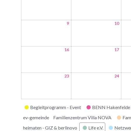
9
10
16
17
23
24
Kategorien
Begleitprogramm - Event
BENN Hakenfelde 
ev-gemeinde
Familienzentrum Villa NOVA
Fam
heimaten - GIZ & berlinovo
Life e.V.
Netzwe