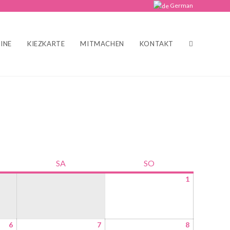
German
INE
KIEZKARTE
MITMACHEN
KONTAKT
SA
SO
1
6
7
8