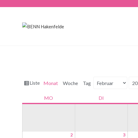
Ansicht
Liste
Monat
Woche
Tag
Monat
Jahr
als
MO
DI
2
3