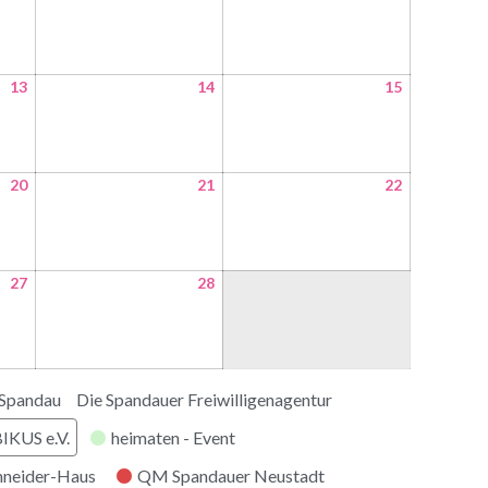
13
14
15
20
21
22
27
28
 Spandau
Die Spandauer Freiwilligenagentur
KUS e.V.
heimaten - Event
hneider-Haus
QM Spandauer Neustadt