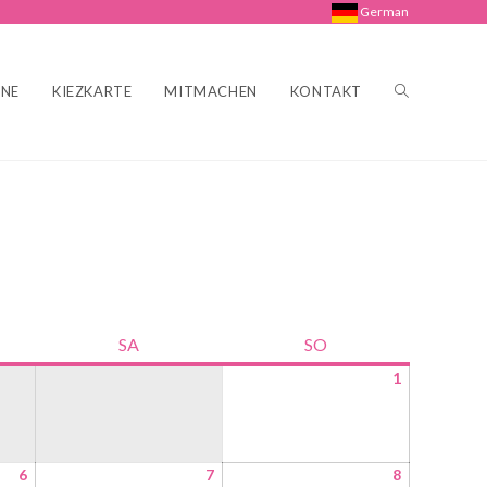
German
INE
KIEZKARTE
MITMACHEN
KONTAKT
SA
SO
1
6
7
8