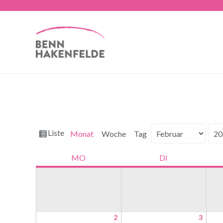
Ansicht
Liste
Monat
Woche
Tag
Monat
Jahr
als
MO
DI
2
3