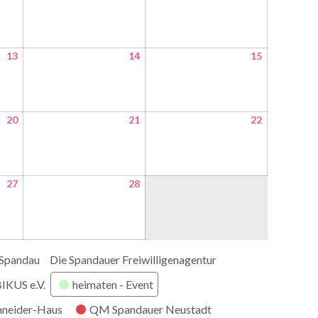
13
14
15
20
21
22
27
28
 Spandau
Die Spandauer Freiwilligenagentur
KUS e.V.
heimaten - Event
hneider-Haus
QM Spandauer Neustadt