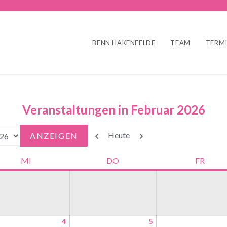
BENN HAKENFELDE
TEAM
TERM
Veranstaltungen in Februar 2026
Zurück
Weiter
Heute
MI
DO
FR
4
5