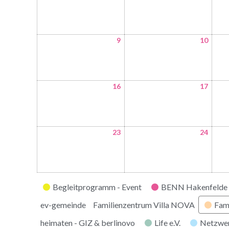
9
10
16
17
23
24
Kategorien
Begleitprogramm - Event
BENN Hakenfelde 
ev-gemeinde
Familienzentrum Villa NOVA
Fam
heimaten - GIZ & berlinovo
Life e.V.
Netzwe