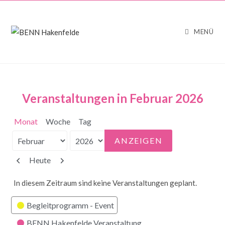
MENÜ
Veranstaltungen in Februar 2026
Monat
Woche
Tag
Monat
Jahr
Zurück
Weiter
Heute
In diesem Zeitraum sind keine Veranstaltungen geplant.
Kategorien
Begleitprogramm - Event
BENN Hakenfelde Veranstaltung