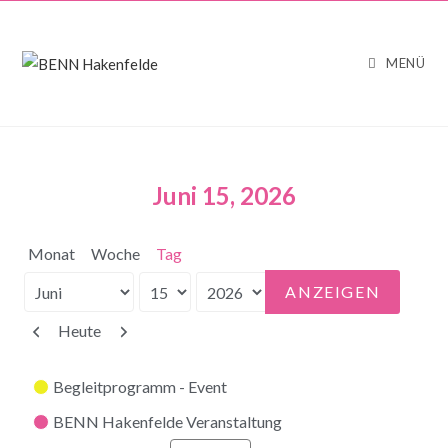
MENÜ
Juni 15, 2026
Monat
Woche
Tag
Monat
Tag
Jahr
Zurück
Weiter
Heute
Kategorien
Begleitprogramm - Event
BENN Hakenfelde Veranstaltung