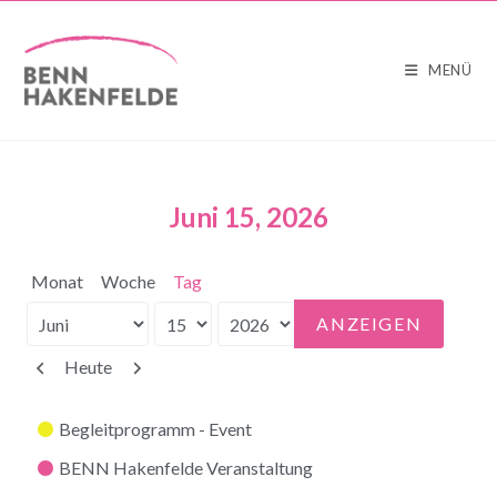
MENÜ
Juni 15, 2026
Monat
Woche
Tag
Monat
Tag
Jahr
Zurück
Weiter
Heute
Kategorien
Begleitprogramm - Event
BENN Hakenfelde Veranstaltung