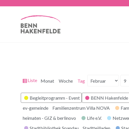
Ansicht
Liste
Monat
Woche
Tag
Monat
Tag
Jahr
als
Kategorien
Begleitprogramm - Event
BENN Hakenfelde 
ev-gemeinde
Familienzentrum Villa NOVA
Fam
heimaten - GIZ & berlinovo
Life e.V.
Netzwe
Stadtbibliothek Spandau
Stadtteilladen
Stad