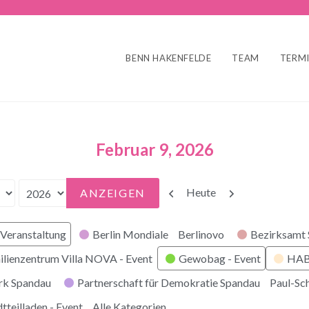
BENN HAKENFELDE
TEAM
TERM
Februar 9, 2026
Zurück
Weiter
Heute
Veranstaltung
Berlin Mondiale
Berlinovo
Bezirksamt
ilienzentrum Villa NOVA - Event
Gewobag - Event
HABI
rk Spandau
Partnerschaft für Demokratie Spandau
Paul-Sc
tteilladen - Event
Alle Kategorien