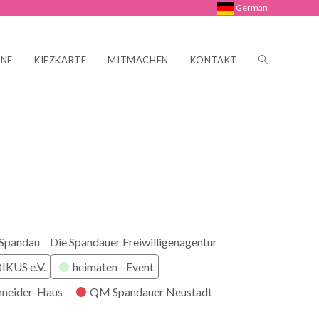
German
INE
KIEZKARTE
MITMACHEN
KONTAKT
 Spandau
Die Spandauer Freiwilligenagentur
KUS e.V.
heimaten - Event
hneider-Haus
QM Spandauer Neustadt