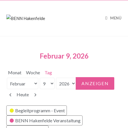
MENÜ
Februar 9, 2026
Monat
Woche
Tag
Monat
Tag
Jahr
Zurück
Weiter
Heute
Kategorien
Begleitprogramm - Event
BENN Hakenfelde Veranstaltung