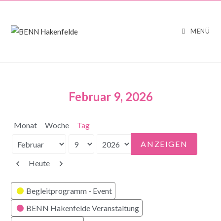
MENÜ
Februar 9, 2026
Monat
Woche
Tag
Monat
Tag
Jahr
Zurück
Weiter
Heute
Kategorien
Begleitprogramm - Event
BENN Hakenfelde Veranstaltung