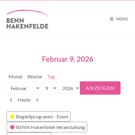
MENÜ
Februar 9, 2026
Monat
Woche
Tag
Monat
Tag
Jahr
Zurück
Weiter
Heute
Kategorien
Begleitprogramm - Event
BENN Hakenfelde Veranstaltung