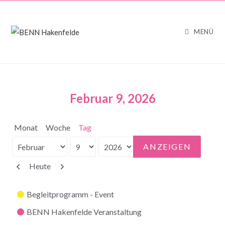
MENÜ
Februar 9, 2026
Monat
Woche
Tag
Monat
Tag
Jahr
Zurück
Weiter
Heute
Kategorien
Begleitprogramm - Event
BENN Hakenfelde Veranstaltung