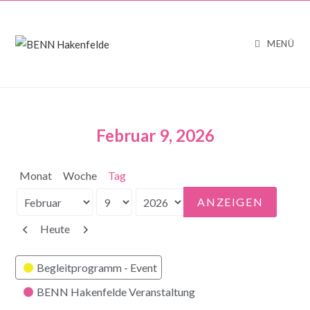
MENÜ
Februar 9, 2026
Monat
Woche
Tag
Monat
Tag
Jahr
Zurück
Weiter
Heute
Kategorien
Begleitprogramm - Event
BENN Hakenfelde Veranstaltung