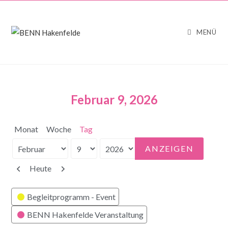
MENÜ
Februar 9, 2026
Monat
Woche
Tag
Monat
Tag
Jahr
Zurück
Weiter
Heute
Kategorien
Begleitprogramm - Event
BENN Hakenfelde Veranstaltung