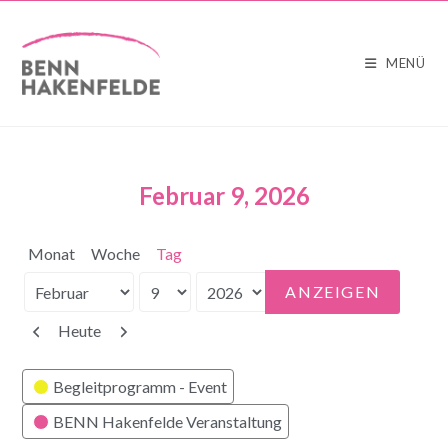
MENÜ
Februar 9, 2026
Monat
Woche
Tag
Monat
Tag
Jahr
Zurück
Weiter
Heute
Kategorien
Begleitprogramm - Event
BENN Hakenfelde Veranstaltung