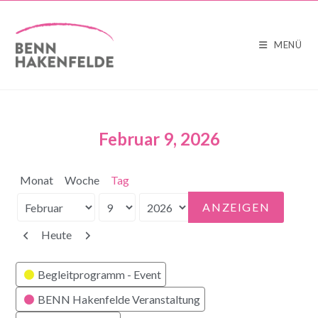
MENÜ
Februar 9, 2026
Monat
Woche
Tag
Monat
Tag
Jahr
Zurück
Weiter
Heute
Kategorien
Begleitprogramm - Event
BENN Hakenfelde Veranstaltung