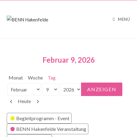
MENÜ
Februar 9, 2026
Monat
Woche
Tag
Monat
Tag
Jahr
Zurück
Weiter
Heute
Kategorien
Begleitprogramm - Event
BENN Hakenfelde Veranstaltung