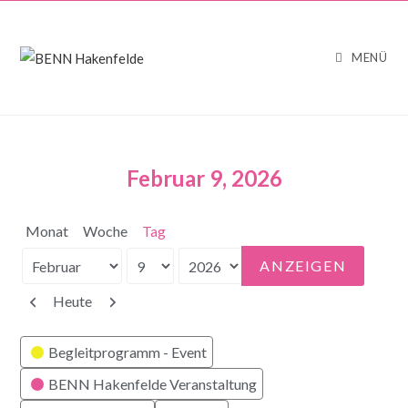
MENÜ
Februar 9, 2026
Monat
Woche
Tag
Monat
Tag
Jahr
Zurück
Weiter
Heute
Kategorien
Begleitprogramm - Event
BENN Hakenfelde Veranstaltung