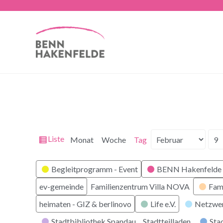
Ansicht
Liste
Monat
Woche
Tag
Monat
Tag
Jahr
als
Kategorien
Begleitprogramm - Event
BENN Hakenfelde 
ev-gemeinde
Familienzentrum Villa NOVA
Fam
heimaten - GIZ & berlinovo
Life e.V.
Netzwe
Stadtbibliothek Spandau
Stadtteilladen
Stad