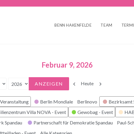
BENN HAKENFELDE
TEAM
TERM
Februar 9, 2026
Zurück
Weiter
Heute
Veranstaltung
Berlin Mondiale
Berlinovo
Bezirksamt
ilienzentrum Villa NOVA - Event
Gewobag - Event
HABI
rk Spandau
Partnerschaft für Demokratie Spandau
Paul-Sc
tteilladen - Event
Alle Kategorien