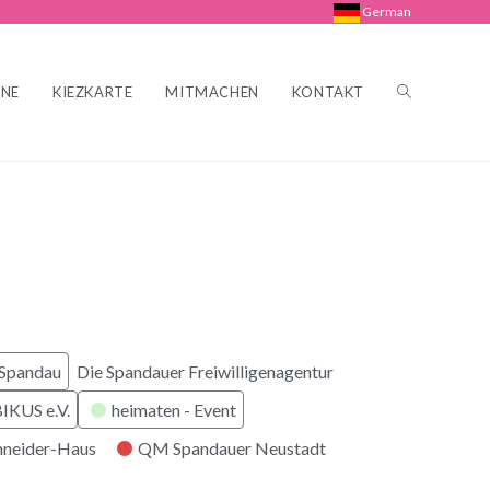
German
INE
KIEZKARTE
MITMACHEN
KONTAKT
 Spandau
Die Spandauer Freiwilligenagentur
KUS e.V.
heimaten - Event
hneider-Haus
QM Spandauer Neustadt