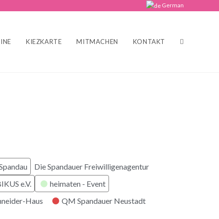
German
INE
KIEZKARTE
MITMACHEN
KONTAKT
 Spandau
Die Spandauer Freiwilligenagentur
KUS e.V.
heimaten - Event
hneider-Haus
QM Spandauer Neustadt