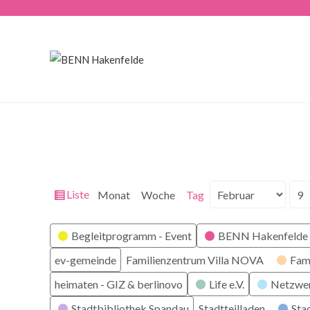
Ansicht
Liste
Monat
Woche
Tag
Monat
Tag
Jahr
als
Kategorien
Begleitprogramm - Event
BENN Hakenfelde 
ev-gemeinde
Familienzentrum Villa NOVA
Fam
heimaten - GIZ & berlinovo
Life e.V.
Netzwe
Stadtbibliothek Spandau
Stadtteilladen
Stad