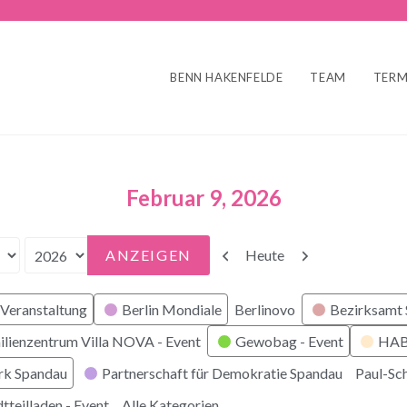
BENN HAKENFELDE
TEAM
TERM
Februar 9, 2026
Zurück
Weiter
Heute
Veranstaltung
Berlin Mondiale
Berlinovo
Bezirksamt
ilienzentrum Villa NOVA - Event
Gewobag - Event
HABI
rk Spandau
Partnerschaft für Demokratie Spandau
Paul-Sc
tteilladen - Event
Alle Kategorien