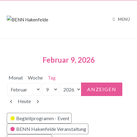
MENÜ
Februar 9, 2026
Monat
Woche
Tag
Monat
Tag
Jahr
Zurück
Weiter
Heute
Kategorien
Begleitprogramm - Event
BENN Hakenfelde Veranstaltung