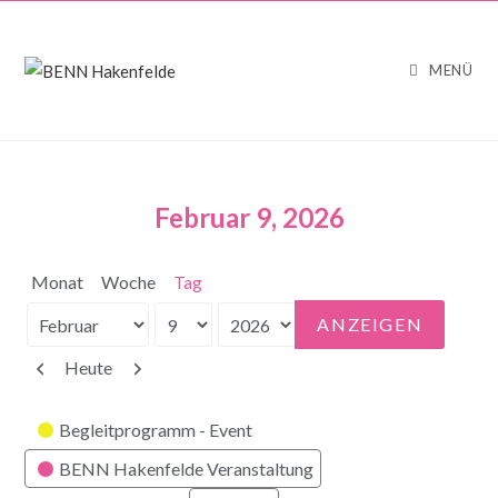
MENÜ
Februar 9, 2026
Monat
Woche
Tag
Monat
Tag
Jahr
Zurück
Weiter
Heute
Kategorien
Begleitprogramm - Event
BENN Hakenfelde Veranstaltung