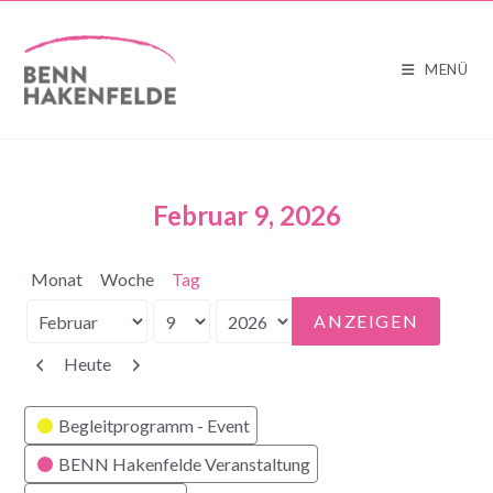
MENÜ
Februar 9, 2026
Monat
Woche
Tag
Monat
Tag
Jahr
Zurück
Weiter
Heute
Kategorien
Begleitprogramm - Event
BENN Hakenfelde Veranstaltung