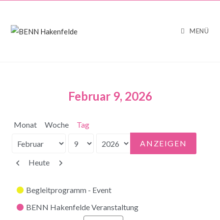
MENÜ
Februar 9, 2026
Monat
Woche
Tag
Monat
Tag
Jahr
Zurück
Weiter
Heute
Kategorien
Begleitprogramm - Event
BENN Hakenfelde Veranstaltung