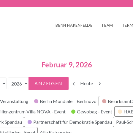
BENN HAKENFELDE
TEAM
TERM
Februar 9, 2026
Zurück
Weiter
Heute
Veranstaltung
Berlin Mondiale
Berlinovo
Bezirksamt
ilienzentrum Villa NOVA - Event
Gewobag - Event
HABI
rk Spandau
Partnerschaft für Demokratie Spandau
Paul-Sc
tteilladen - Event
Alle Kategorien