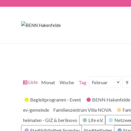
Ansicht
Liste
Monat
Woche
Tag
Monat
Tag
Jahr
als
Kategorien
Begleitprogramm - Event
BENN Hakenfelde 
ev-gemeinde
Familienzentrum Villa NOVA
Fam
heimaten - GIZ & berlinovo
Life e.V.
Netzwe
Stadtbibliothek Spandau
Stadtteilladen
Stad