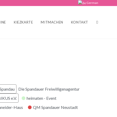
German
INE
KIEZKARTE
MITMACHEN
KONTAKT
 Spandau
Die Spandauer Freiwilligenagentur
KUS e.V.
heimaten - Event
hneider-Haus
QM Spandauer Neustadt